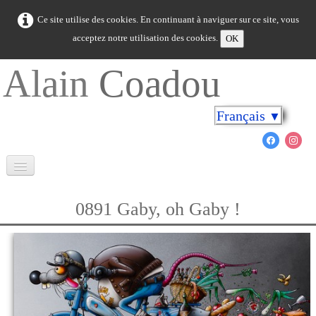
Ce site utilise des cookies. En continuant à naviguer sur ce site, vous
acceptez notre utilisation des cookies.
OK
Alain
Coadou
Français
▼
Accueil
0891 Gaby, oh Gaby !
La Bretagne en couleurs
Cap sur les rivages
Le monde marin
Nouveautés