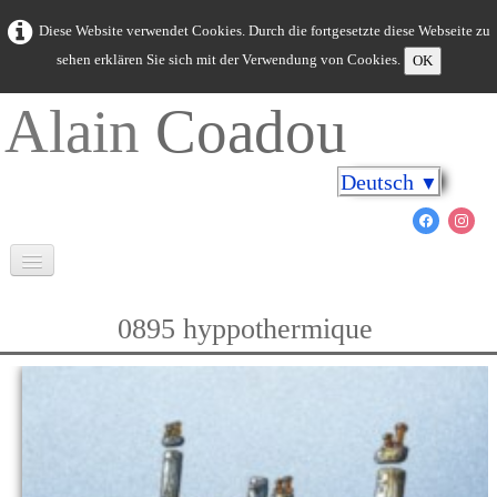
Diese Website verwendet Cookies. Durch die fortgesetzte diese Webseite zu
sehen erklären Sie sich mit der Verwendung von Cookies.
OK
Alain
Coadou
Deutsch
▼
Willkommen
0895 hyppothermique
Bretagne in Farben
Kap an den Ufern
Meerestiere
Neue