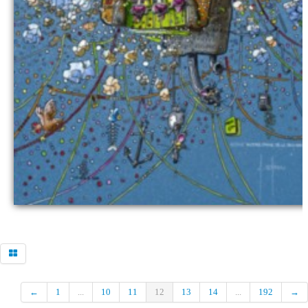
←
1
...
10
11
12
13
14
...
192
→