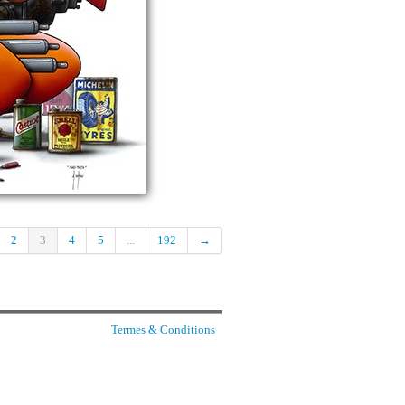
2
3
4
5
...
192
→
Termes & Conditions