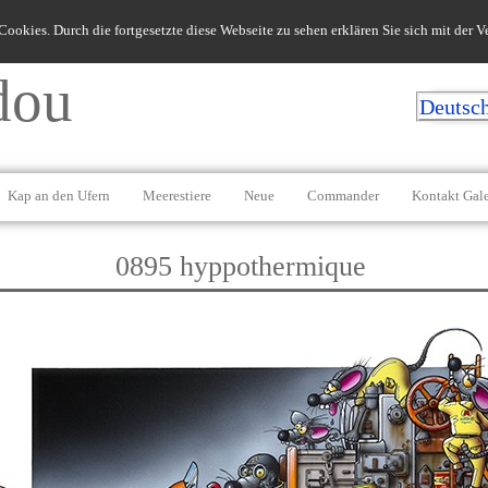
ookies. Durch die fortgesetzte diese Webseite zu sehen erklären Sie sich mit der
dou
Deutsc
Kap an den Ufern
Meerestiere
Neue
Commander
Kontakt Gale
0895 hyppothermique