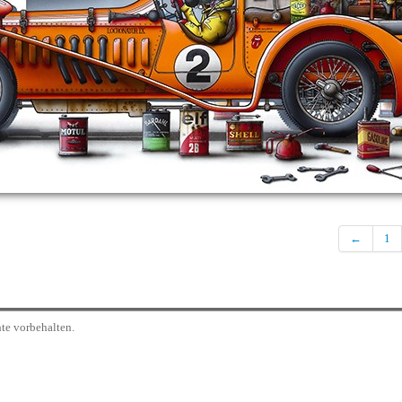
←
1
te vorbehalten.