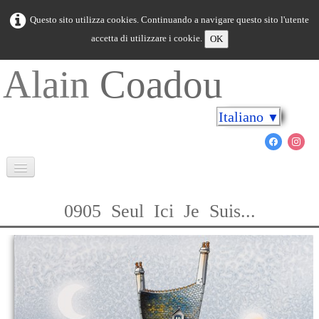
Questo sito utilizza cookies. Continuando a navigare questo sito l'utente
accetta di utilizzare i cookie.
OK
Alain
Coadou
Italiano
▼
Benvenuto
0905 Seul Ici Je Suis...
Bretagna in colori
Capo sulle rive
Il mondo marino
Nuovo