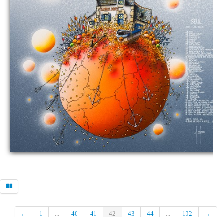
Commander
contatto galleria
←
1
...
40
41
42
43
44
...
192
→