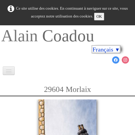
Ce site utilise des cookies. En continuant à naviguer sur ce site, vous
acceptez notre utilisation des cookies.
OK
Alain
Coadou
Français
▼
Accueil
29604 Morlaix
La Bretagne en couleurs
Cap sur les rivages
Le monde marin
Nouveautés