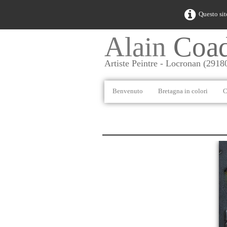
Questo sit
Alain
Coa
Artiste Peintre - Locronan (2918
Benvenuto
Bretagna in colori
C