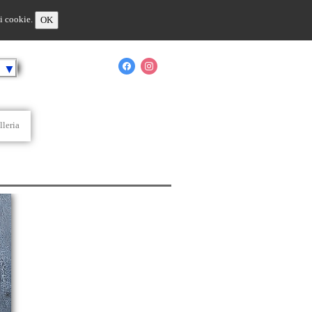
 i cookie.
OK
o
▼
lleria