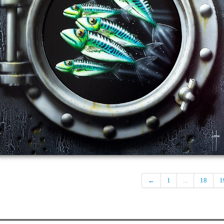
←
1
...
18
1