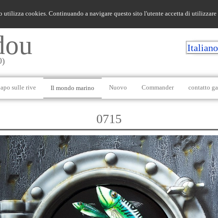
o utilizza cookies. Continuando a navigare questo sito l'utente accetta di utilizzare
dou
Italian
0)
apo sulle rive
Nuovo
Commander
contatto ga
Il mondo marino
0715