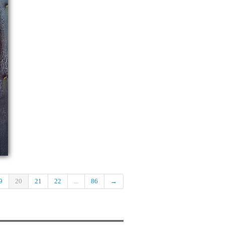
9
20
21
22
...
86
→