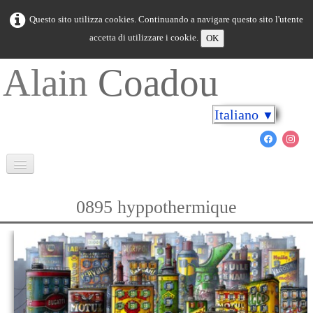
Questo sito utilizza cookies. Continuando a navigare questo sito l'utente
accetta di utilizzare i cookie.
OK
Alain
Coadou
Italiano
▼
Benvenuto
0895 hyppothermique
Bretagna in colori
Capo sulle rive
Il mondo marino
Nuovo