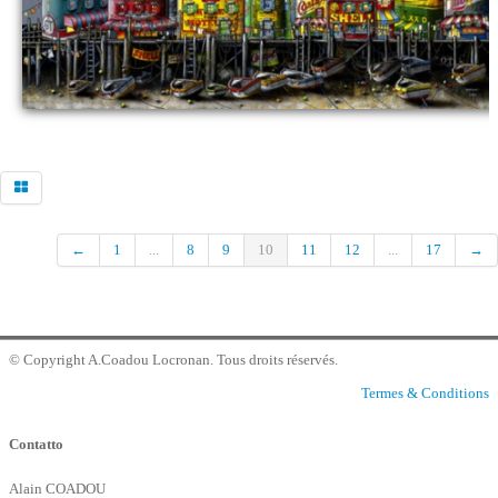
Commander
contatto galleria
←
1
...
8
9
10
11
12
...
17
→
© Copyright A.Coadou Locronan. Tous droits réservés.
Termes & Conditions
Contatto
Alain COADOU