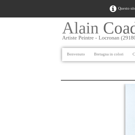
Questo sit
Alain
Coa
Artiste Peintre - Locronan (2918
Benvenuto
Bretagna in colori
C