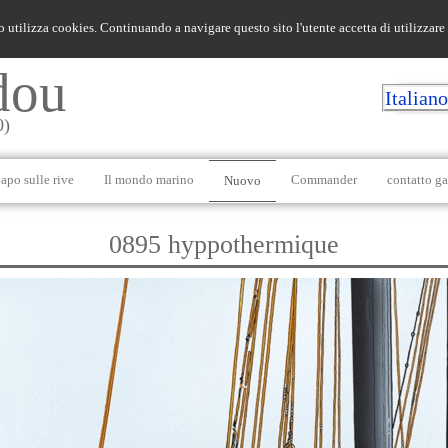
o utilizza cookies. Continuando a navigare questo sito l'utente accetta di utilizzare
dou
Italian
0)
apo sulle rive
Il mondo marino
Commander
contatto ga
Nuovo
0895 hyppothermique