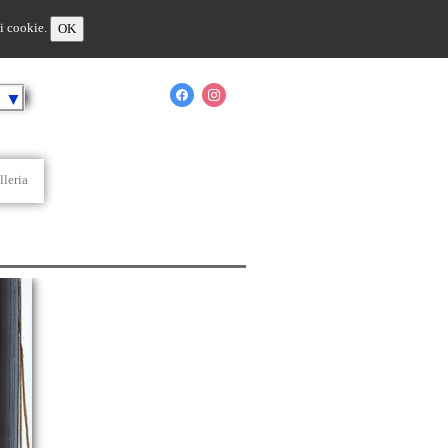
 i cookie.
OK
o
▼
lleria