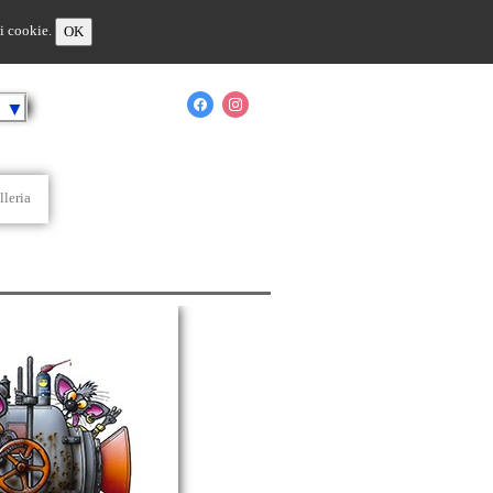
 i cookie.
OK
o
▼
lleria