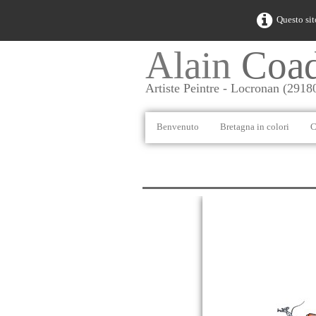
Questo sit
Alain
Coa
Artiste Peintre - Locronan (2918
Benvenuto
Bretagna in colori
C