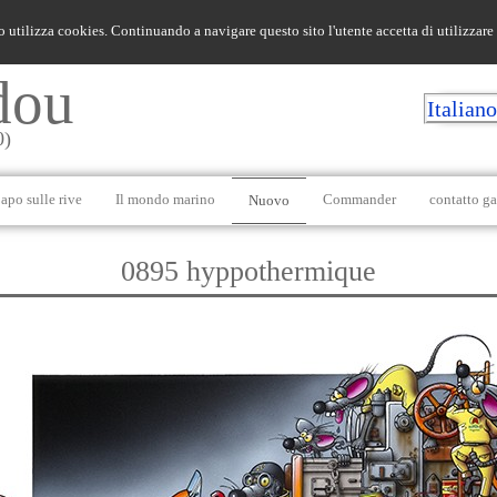
o utilizza cookies. Continuando a navigare questo sito l'utente accetta di utilizzare
dou
Italian
0)
apo sulle rive
Il mondo marino
Commander
contatto ga
Nuovo
0895 hyppothermique