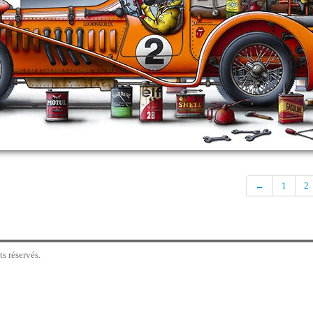
←
1
2
s réservés.