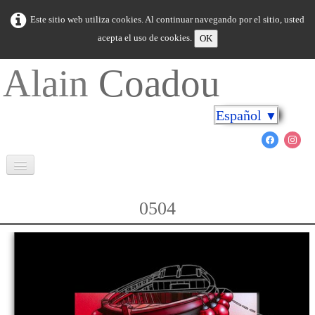
Este sitio web utiliza cookies. Al continuar navegando por el sitio, usted
acepta el uso de cookies.
OK
Alain
Coadou
Español
▼
Bienvenida
0504
Bretaña en colores
Cabo sobre las orillas
El mundo marino
Novedad