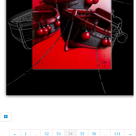
Commander
contacto galeria
←
1
...
52
53
54
55
56
...
131
→