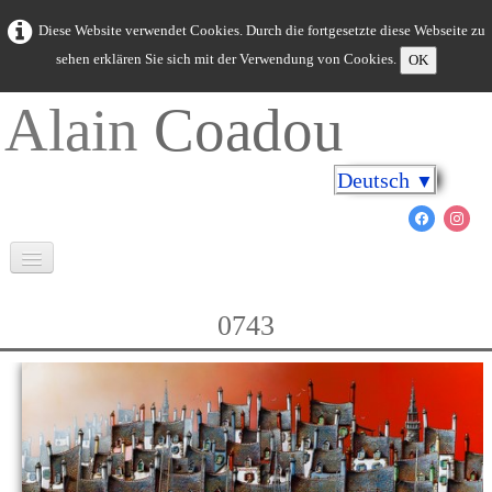
Diese Website verwendet Cookies. Durch die fortgesetzte diese Webseite zu
sehen erklären Sie sich mit der Verwendung von Cookies.
OK
Alain
Coadou
Deutsch
▼
Willkommen
0743
Bretagne in Farben
Kap an den Ufern
Meerestiere
Neue