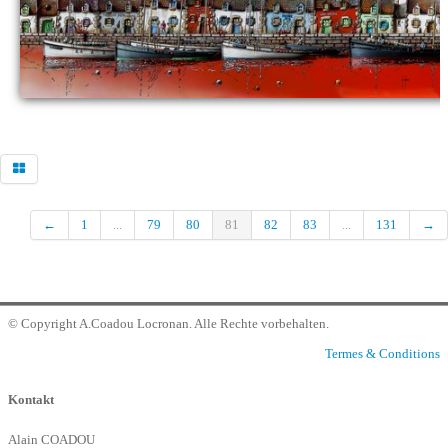
Commander
Kontakt Galerie
←
1
...
79
80
81
82
83
...
131
→
© Copyright A.Coadou Locronan. Alle Rechte vorbehalten.
Termes & Conditions
Kontakt
Alain COADOU