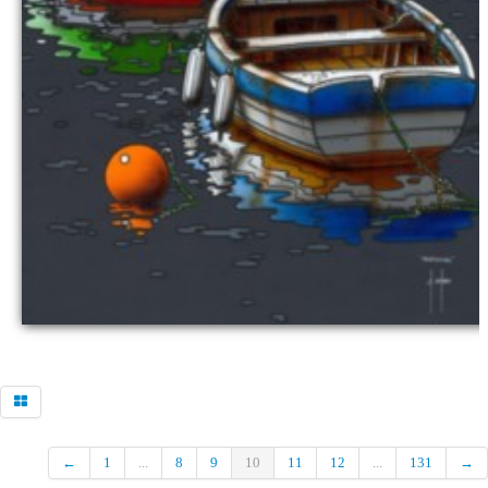
←
1
...
8
9
10
11
12
...
131
→