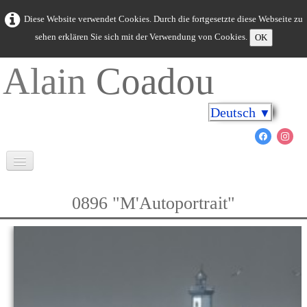
Diese Website verwendet Cookies. Durch die fortgesetzte diese Webseite zu
sehen erklären Sie sich mit der Verwendung von Cookies.
OK
Alain
Coadou
Deutsch
▼
Willkommen
0896 "M'Autoportrait"
Bretagne in Farben
Kap an den Ufern
Meerestiere
Neue