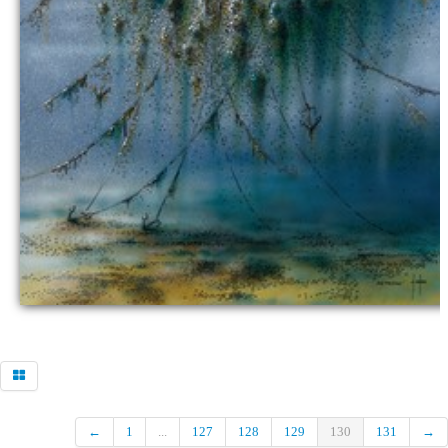
←
1
...
127
128
129
130
131
→