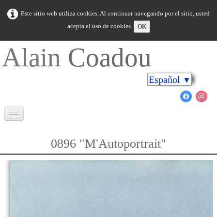
Este sitio web utiliza cookies. Al continuar navegando por el sitio, usted
acepta el uso de cookies.
OK
Alain
Coadou
Español
▼
Bienvenida
0896 "M'Autoportrait"
Bretaña en colores
Cabo sobre las orillas
El mundo marino
Novedad