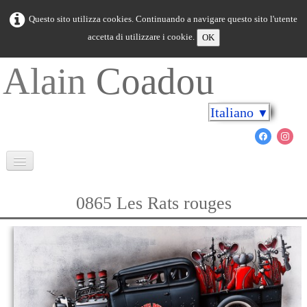
Questo sito utilizza cookies. Continuando a navigare questo sito l'utente
accetta di utilizzare i cookie.
OK
Alain
Coadou
Italiano
▼
Benvenuto
0865 Les Rats rouges
Bretagna in colori
Capo sulle rive
Il mondo marino
Nuovo