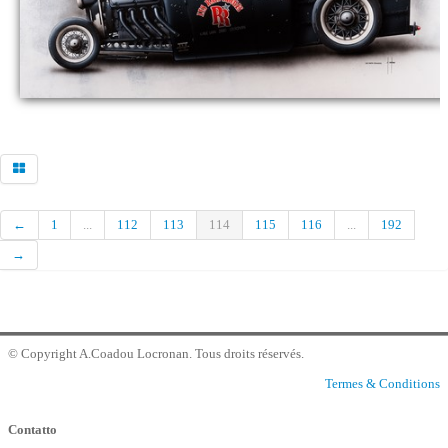
Commander
contatto galleria
←
1
...
112
113
114
115
116
...
192
→
© Copyright A.Coadou Locronan. Tous droits réservés.
Termes & Conditions
Contatto