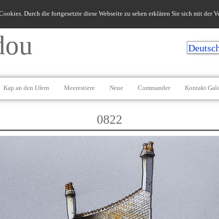
ookies. Durch die fortgesetzte diese Webseite zu sehen erklären Sie sich mit der
dou
Deutsc
Kap an den Ufern
Meerestiere
Neue
Commander
Kontakt Gale
0822