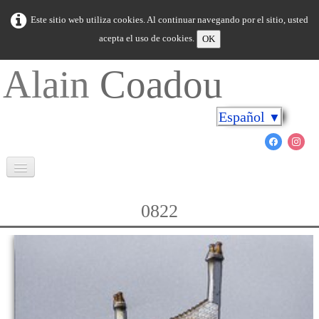
Este sitio web utiliza cookies. Al continuar navegando por el sitio, usted
acepta el uso de cookies.
OK
Alain
Coadou
Español
▼
Bienvenida
0822
Bretaña en colores
Cabo sobre las orillas
El mundo marino
Novedad