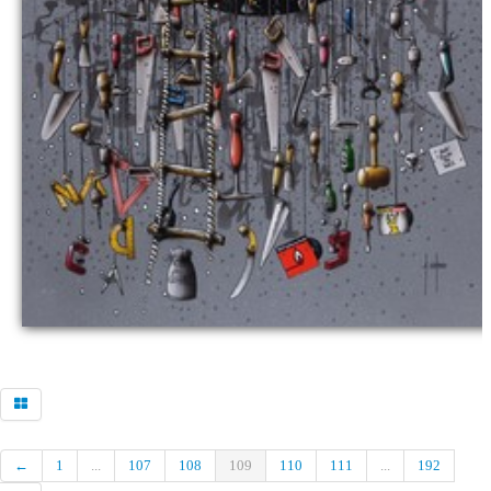
←
1
...
107
108
109
110
111
...
192