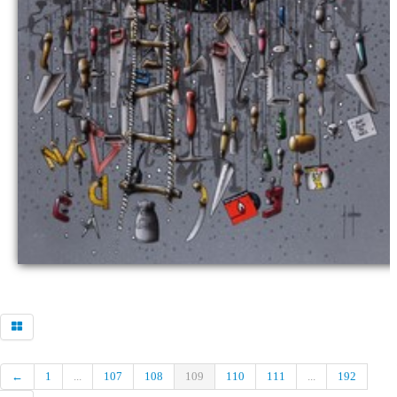
←
1
...
107
108
109
110
111
...
192