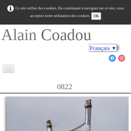
Ce site utilise des cookies. En continuant à naviguer sur ce site, vous
acceptez notre utilisation des cookies.
OK
Alain
Coadou
Français
▼
Accueil
0822
La Bretagne en couleurs
Cap sur les rivages
Le monde marin
Nouveautés